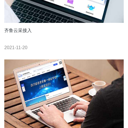
齐鲁云采接入
2021-11-20