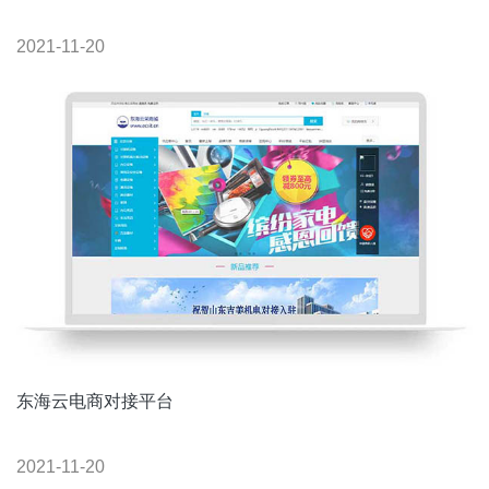
2021-11-20
东海云电商对接平台
2021-11-20