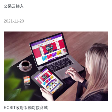
公采云接入
2021-11-20
ECSIT政府采购对接商城