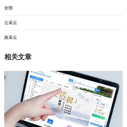
全部
公采云
政采云
相关文章