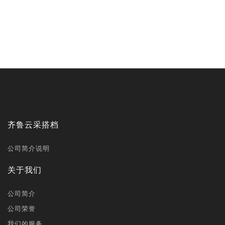
齐鲁云采搭档
公司简介说明
关于我们
公司简介
公司荣誉
我们的服务