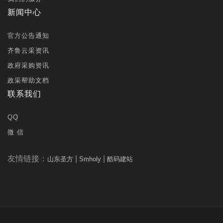
新闻中心
官方公告通知
齐鲁云采资讯
政府采购资讯
政采帮助文档
联系我们
QQ
微 信
友情链接：
|
|
山东圣方
Smholy
酷码建站